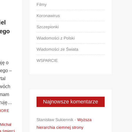
Filmy
Koronawirus
iel
Szczepionki
nego
Wiadomości z Polski
Wiadomości ze Świata
WSPARCIE
ję o
iego –
tal
dwóch
 mam
Najnowsze komentarze
czuję…
MORE
Stanisław Sukiennik
-
Wyższa
Michał
hierarchia ciemnej strony
a śmierci