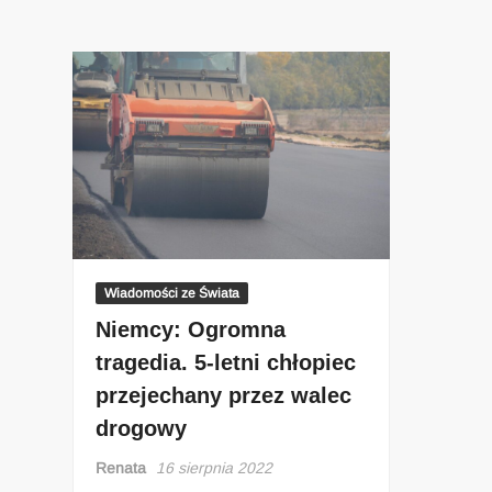
Wiadomości ze Świata
Niemcy: Ogromna
tragedia. 5-letni chłopiec
przejechany przez walec
drogowy
Renata
16 sierpnia 2022