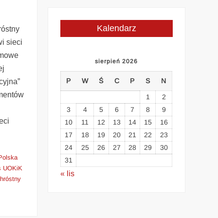
Kalendarz
óstny
i sieci
amowe
sierpień 2026
ej
P
W
Ś
C
P
S
N
cyjna”
mentów
1
2
3
4
5
6
7
8
9
eci
10
11
12
13
14
15
16
17
18
19
20
21
22
23
E
24
25
26
27
28
29
30
Polska
31
s UOKiK
« lis
hróstny
i