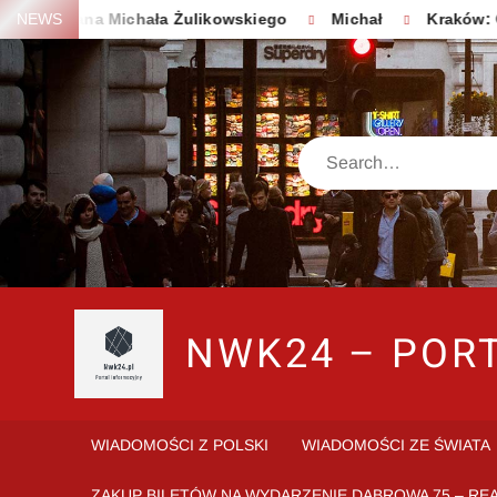
Pana Michała Żulikowskiego
NEWS
Michał
Kraków: Ostatni
NWK24 – POR
WIADOMOŚCI Z POLSKI
WIADOMOŚCI ZE ŚWIATA
ZAKUP BILETÓW NA WYDARZENIE DĄBROWA 75 – RE