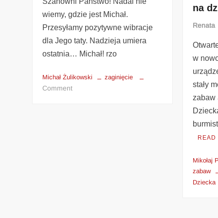
Szanowni Państwo! Nadal nie
na dz
wiemy, gdzie jest Michał.
Renata
Przesyłamy pozytywne wibracje
dla Jego taty. Nadzieja umiera
Otwart
ostatnia… Michał! rzo
w nowo
urządz
Michał Żulikowski
zaginięcie
stały m
Comment
zabaw 
Dzieck
burmis
READ
Mikołaj 
zabaw
Dziecka