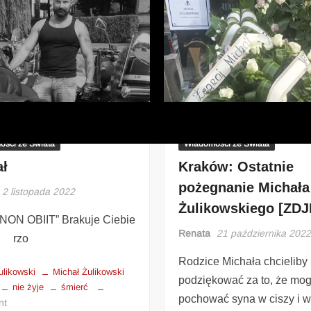
ści z Polski
Wiadomości z Polski
ści ze Świata
Wiadomości ze Świata
ał
Kraków: Ostatnie
pożegnanie Michała
2 listopada 2022
Żulikowskiego [ZDJ
, NON OBIIT” Brakuje Ciebie
Renata
21 października 202
. rzo
Rodzice Michała chcieliby
ulikowski
Michał Żulikowski
podziękować za to, że mog
nie żyje
śmierć
pochować syna w ciszy i 
nt