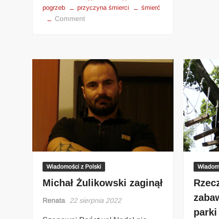
pogrzeb
przyczyna śmierci
śmierć
Comment
Wiadomości z Polski
Wiadomo
Michał Żulikowski zaginął
Rzecz
zaba
Renata
22 sierpnia 2022
parki