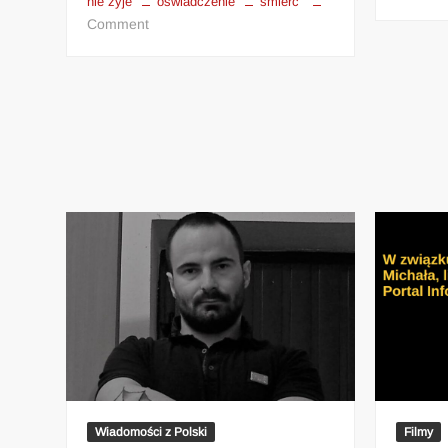
nie żyje
oświadczenie
śmierć
Comment
Wiadomości z Polski
Filmy