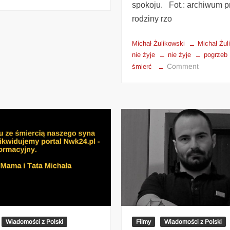
spokoju. Fot.: archiwum 
rodziny rzo
Michał Żulikowski
Michał Żul
nie żyje
nie żyje
pogrzeb
Comment
śmierć
Wiadomości z Polski
Filmy
Wiadomości z Polski