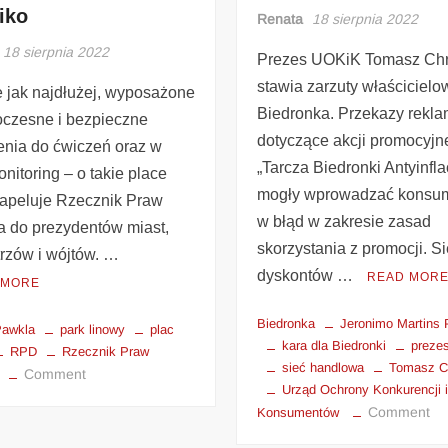
iko
Renata
18 sierpnia 2022
18 sierpnia 2022
Prezes UOKiK Tomasz Chr
stawia zarzuty właścicielow
e jak najdłużej, wyposażone
Biedronka. Przekazy rekl
czesne i bezpieczne
dotyczące akcji promocyjn
enia do ćwiczeń oraz w
„Tarcza Biedronki Antyinfla
onitoring – o takie place
mogły wprowadzać konsu
apeluje Rzecznik Praw
w błąd w zakresie zasad
a do prezydentów miast,
skorzystania z promocji. Si
trzów i wójtów. …
dyskontów …
READ MOR
 MORE
Biedronka
Jeronimo Martins 
Pawkla
park linowy
plac
kara dla Biedronki
preze
RPD
Rzecznik Praw
sieć handlowa
Tomasz C
Comment
Urząd Ochrony Konkurencji 
Comment
Konsumentów