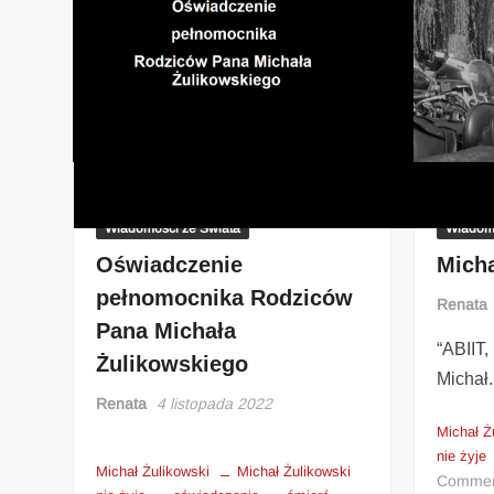
Filmy
Wiadomości z Polski
Wiadomo
Wiadomości ze Świata
Wiadomo
Oświadczenie
Mich
pełnomocnika Rodziców
Renata
Pana Michała
“ABIIT
Żulikowskiego
Michał
Renata
4 listopada 2022
Michał Ż
nie żyje
Michał Żulikowski
Michał Żulikowski
Comme