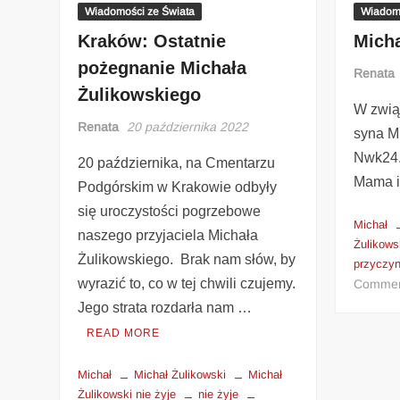
Wiadomości ze Świata
Wiadomo
Kraków: Ostatnie
Mich
pożegnanie Michała
Renata
Żulikowskiego
W zwią
Renata
20 października 2022
syna M
Nwk24.p
20 października, na Cmentarzu
Mama i
Podgórskim w Krakowie odbyły
się uroczystości pogrzebowe
Michał
naszego przyjaciela Michała
Żulikows
Żulikowskiego. Brak nam słów, by
przyczyn
wyrazić to, co w tej chwili czujemy.
Comme
Jego strata rozdarła nam …
READ MORE
Michał
Michał Żulikowski
Michał
Żulikowski nie żyje
nie żyje