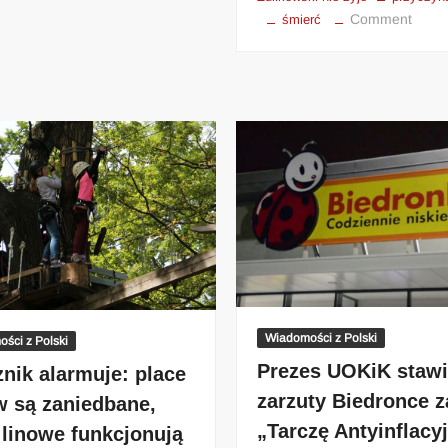
Comment
śmierć
Wiadomości z Polski
ści z Polski
Prezes UOKiK staw
nik alarmuje: place
zarzuty Biedronce za
w są zaniedbane,
„Tarczę Antyinflacy
 linowe funkcjonują