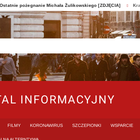
e pożegnanie Michała Żulikowskiego [ZDJĘCIA]
Kraków: Os
TAL INFORMACYJNY
FILMY
KORONAWIRUS
SZCZEPIONKI
WSPARCIE
ALNA ALTERNTYWA