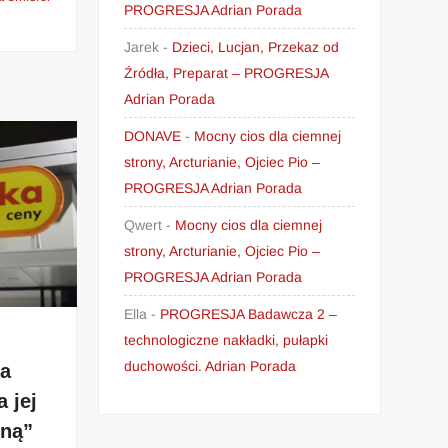
PROGRESJA Adrian Porada
Jarek
-
Dzieci, Lucjan, Przekaz od
Źródła, Preparat – PROGRESJA
Adrian Porada
DONAVE
-
Mocny cios dla ciemnej
strony, Arcturianie, Ojciec Pio –
PROGRESJA Adrian Porada
Qwert
-
Mocny cios dla ciemnej
strony, Arcturianie, Ojciec Pio –
PROGRESJA Adrian Porada
Ella
-
PROGRESJA Badawcza 2 –
technologiczne nakładki, pułapki
duchowości. Adrian Porada
ia
 jej
jną”