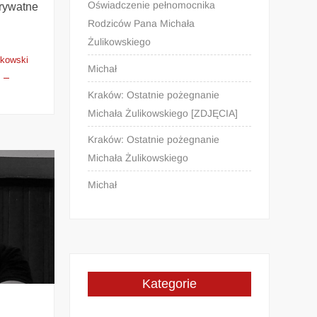
Oświadczenie pełnomocnika
prywatne
Rodziców Pana Michała
Żulikowskiego
ikowski
Michał
Kraków: Ostatnie pożegnanie
Michała Żulikowskiego [ZDJĘCIA]
Kraków: Ostatnie pożegnanie
Michała Żulikowskiego
Michał
Kategorie