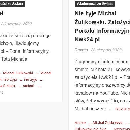
ści ze Świata
Wiadomości ze Świata
ał
Nie żyje Michał
Żulikowski. Założyc
26 sierpnia 2022
Portalu Informacyj
zku ze śmiercią naszego
Nwk24.pl
ichała, likwidujemy
Renata
22 sierpnia 2022
l – Portal Informacyjny.
 Tata Michała
Z ogromnym bólem informu
śmierci Michała Żulikowsk
Michał Żulikowski
Michał
założyciela Nwk24.pl – Por
ki nie żyje
nie żyje
Informacyjny oraz twórcy 
a śmierci
śmierć
nt
kanałów na YouTube. Nie
słów, żeby wyrazić to, co 
Michał odszedł …
READ 
Michał
Michał Żulikowski
Żulikowski nie żyje
przyczyn